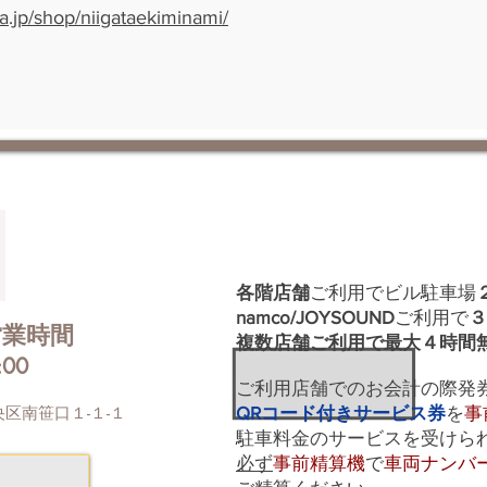
ya.jp/shop/niigataekiminami/
各階店舗
ご利用でビル駐車場
namco/JOYSOUND
ご利用で
３
営業時間
複数店舗ご利用で最大４時間
:00
ご利用店舗でのお会計の際発
央区南笹口１-１-１
QRコード付きサービス券
を
事
駐車​料金のサービスを受けら
必ず
事前精算機
で
車両ナンバ