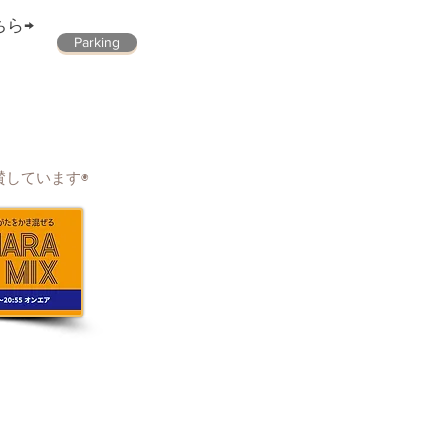
ちら→
Parking
賛しています◉