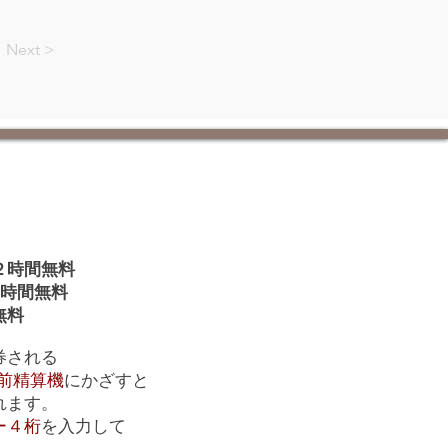
Next >
２時間無料
時間無料
無料
券される
前精算機
にかざすと
れます。
ー４桁
を入力して