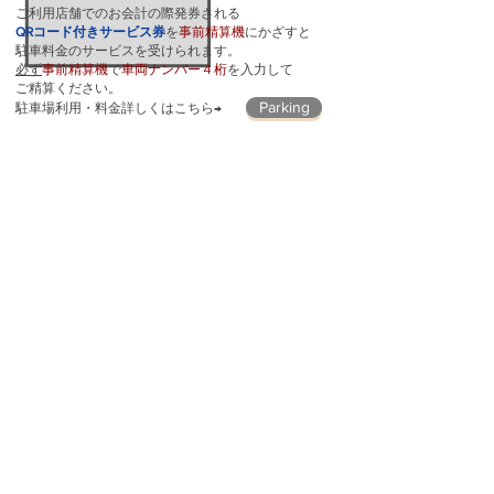
ご利用店舗でのお会計の際発券される
QRコード付きサービス券
を
事前精算機
にかざすと
駐車​料金のサービスを受けられます。
必ず
事前精算機
で
車両ナンバー４桁
を入力して
ご精算ください。
Parking
駐車場利用・料金詳しくはこちら→
ひもろぎビル営業時間
9:00 〜 翌 5:00
〠950-0912 新潟県新潟市中央区南笹口１-１-１
​◉ひもろぎ企画は協賛しています◉