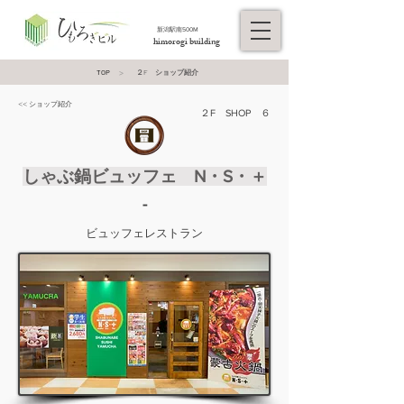
​新潟駅南500M
himorogi building
>
２F ショップ紹介
TOP
<< ショップ紹介
２F SHOP ６
しゃぶ鍋ビュッフェ N・S・＋
-
ビュッフェレストラン