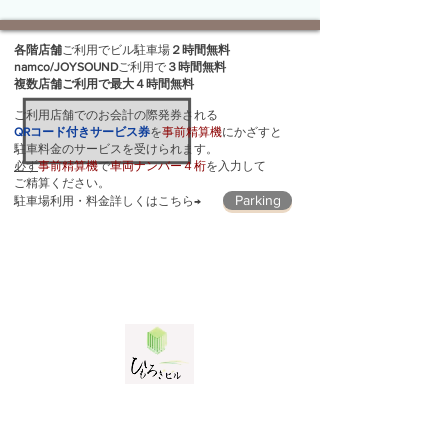
各階店舗
ご利用でビル駐車場
２時間無料
namco/JOYSOUND
ご利用で
３時間無料
複数店舗ご利用で最大４時間無料
ご利用店舗でのお会計の際発券される
QRコード付きサービス券
を
事前精算機
にかざすと
駐車​料金のサービスを受けられます。
必ず
事前精算機
で
車両ナンバー４桁
を入力して
ご精算ください。
Parking
駐車場利用・料金詳しくはこちら→
ひもろぎビル営業時間
9:00 〜 翌 5:00