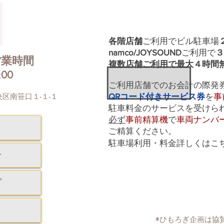
ひもろぎビル 屋上駐車場 一部床
面 メンテナンスのための工事を
行なっております。 下記の期
各階店舗
ご利用でビル駐車場
間・時間、駐車場ご利用のお客様
namco/JOYSOUND
ご利用で
３
にはご不便をおかけします。 ご
4/28 FM-NIIGATA GWステ
営業時間
複数店舗ご利用で最大４時間
理解ご協力をお願い申し上げま
カー
:00
す。 メンテナンス期間：6月1日
らせ
ご利用店舗でのお会計の際発
（月）〜 6月16日（火） 工
央区南笹口１-１-１
QRコード付きサービス券
を
事
事時間帯：8:00 〜 17:00 メンテ
駐車​料金のサービスを受けら
ナンス箇所：屋上（４階）一部床
必ず
事前精算機
で
車両ナンバ
面 ※メンテナンス期間中 ３階
ご精算ください。
駐車場は通常通りご利用いただけ
駐車場利用・料金詳しくはこ
ます。 屋上駐車場
介
プ
​◉ひもろぎ企画は協