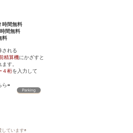
２時間無料
時間無料
ッ
無料
キャンペーン開催のお知
券される
前精算機
にかざすと
れます。
ー４桁
を入力して
ちら→
Parking
賛しています◉