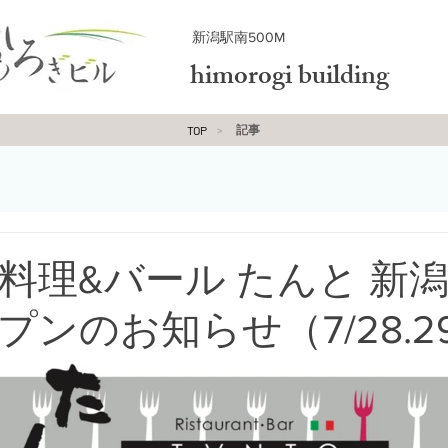
​新潟駅南500M
himorogi building
記事
TOP
>
料理&バール たんと 新
プンのお知らせ（7/28.2