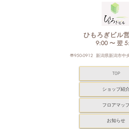
6月20日(土)と6月21日(日)の2日
間、ひもろぎビル 屋上駐車場の
一部区画が、メンテナンス後養生
期間のためご利用いただけませ
ん。 駐車場をご利用のお客様に
ひもろぎビル
はご不便をおかけしますが、ご理
9:00 〜 翌 5
解ご協力をお願い申し上げます。
※３階駐車場は通常通りご利用い
〠950-0912 新潟県新潟市中
ただけます。 屋上駐車場もご
利用いただけますが、一部区画は
ご利用いただけません。
TOP
ショップ紹
フロアマッ
お知らせ