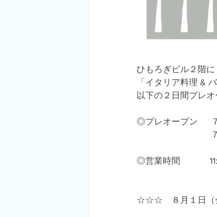
ひもろぎビル２階に　N
「イタリア料理 & バ
以下の２日間プレオ
◎プレオープン　  
　　　　　　      
◎営業時間    　　 11:0
☆☆☆　８月１日（