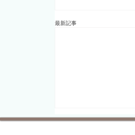
最新記事
ひもろぎビル 屋上駐車場 一
部区画のご利用について
（6/20・6/21）